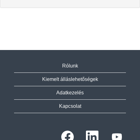
Rólunk
Kiemelt álláslehetőségek
Adatkezelés
Kapcsolat
Ú
Ú
Ú
j
j
j