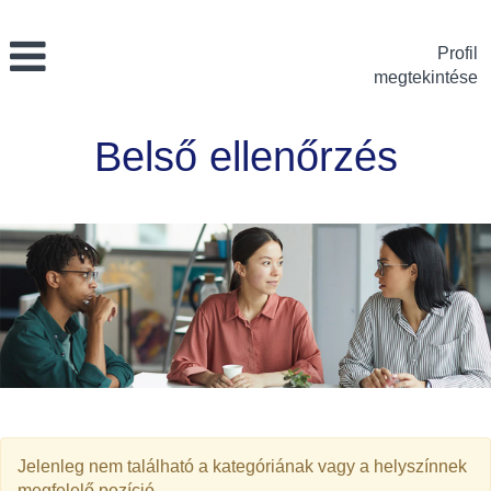
Profil
megtekintése
Belső
Belső ellenőrzés
ellenőrzés
Jelenleg nem található a kategóriának vagy a helyszínnek
megfelelő pozíció.