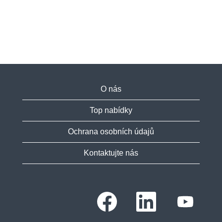
O nás
Top nabídky
Ochrana osobních údajů
Kontaktujte nás
O
O
O
t
t
t
e
e
e
v
v
v