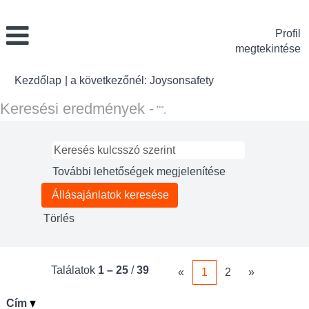
Profil
megtekintése
(aktuális
Kezdőlap
|
a következőnél: Joysonsafety
oldal)
Keresési eredmények -
"".
További lehetőségek megjelenítése
Törlés
Találatok
1 – 25
/
39
«
1
2
»
Cím