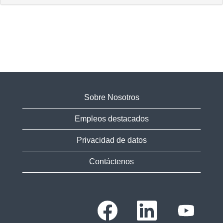
Sobre Nosotros
Empleos destacados
Privacidad de datos
Contáctenos
S
S
S
e
e
e
a
a
a