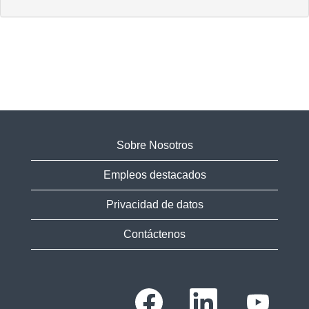
Sobre Nosotros
Empleos destacados
Privacidad de datos
Contáctenos
S
S
S
e
e
e