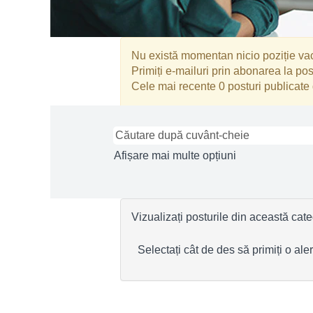
Nu există momentan nicio poziție vac
Primiți e-mailuri prin abonarea la po
Cele mai recente 0 posturi publicate
Afișare mai multe opțiuni
Vizualizați posturile din această cat
Selectați cât de des să primiți o alert