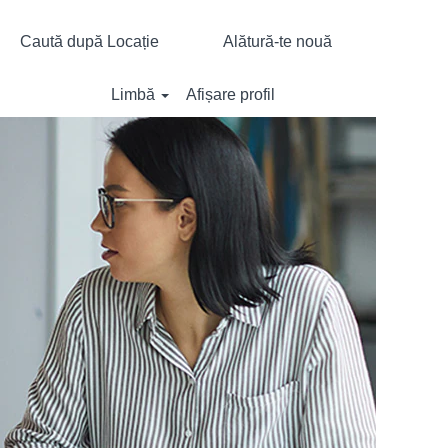
Caută după Locație
Alătură-te nouă
Limbă
Afișare profil