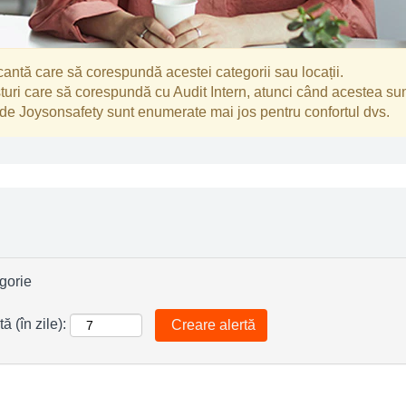
antă care să corespundă acestei categorii sau locații.
sturi care să corespundă cu Audit Intern, atunci când acestea sun
 de Joysonsafety sunt enumerate mai jos pentru confortul dvs.
egorie
ă (în zile):