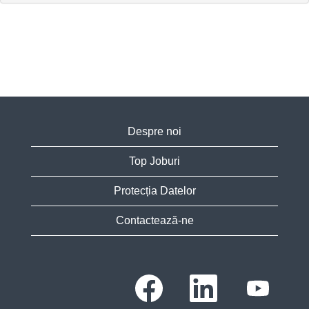
Despre noi
Top Joburi
Protecția Datelor
Contactează-ne
S
S
S
e
e
e
d
d
d