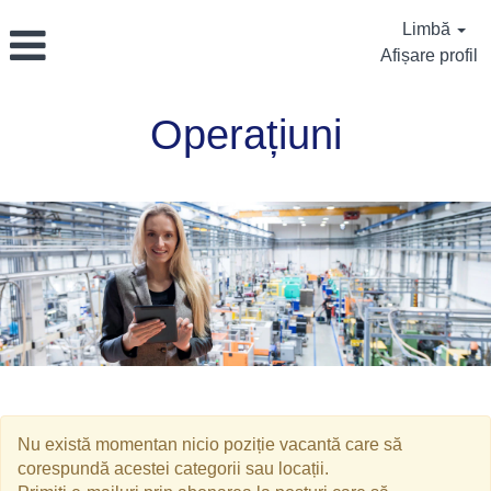
Limbă
Afișare profil
Operațiuni
Operațiuni
Nu există momentan nicio poziție vacantă care să
corespundă acestei categorii sau locații.