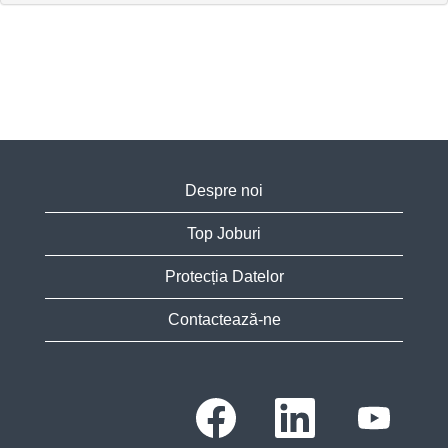
Despre noi
Top Joburi
Protecția Datelor
Contactează-ne
S
S
S
e
e
e
d
d
d