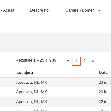
 - Acasă
Despre noi
Cariere - Domenii
Rezultate
1 – 25
din
39
«
1
2
»
Locație
Dată
Apodaca, NL, MX
23 iul.
Apodaca, NL, MX
29 iul.
Apodaca, NL, MX
22 iul.