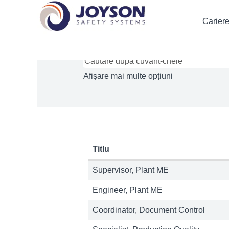
(pagina
Acasă
|
în Joysonsafety
curentă)
Cariere
Rezultatele căutării pentru
"".
Afișare mai multe opțiuni
Titlu
Supervisor, Plant ME
Engineer, Plant ME
Coordinator, Document Control